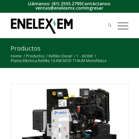
Llámanos:
(81) 2555.2795
Contáctanos:
ventas@enelexmx.com
Ingresar
Productos
Home
/
Productos
/
Rehlko Diesel
/
1 - 60 KW
/
Planta Eléctrica Rehlko 16 KW MOD T16UM Monofásica