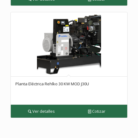
Planta Eléctrica Rehlko 30 KW MOD J30U
Ver detalles
Cotizar