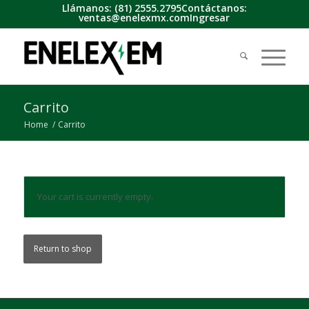
Llámanos:
(81) 2555.2795
Contáctanos:
ventas@enelexmx.com
Ingresar
Carrito
Home
/
Carrito
Your cart is currently empty.
Return to shop