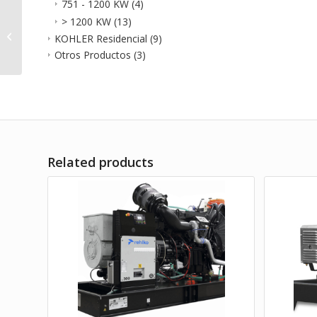
751 - 1200 KW
(4)
Planta Eléctrica Rehlko
> 1200 KW
(13)
12 KW MOD K12UM
KOHLER Residencial
(9)
Monofásica
Otros Productos
(3)
Related products