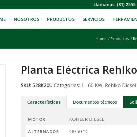
Llámanos:
(81) 2555
ME
NOSOTROS
PRODUCTOS
SERVICIOS
HERRAMIE
Home
/
Productos
/
Re
Planta Eléctrica Rehl
SKU:
528K20U
Categories:
1 - 60 KW
,
Rehlko Diesel
Características
Documentos técnicos
Sol
KOHLER DIESEL
MOTOR
48/50 °C
ALTERNADOR