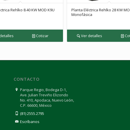
éctrica Rehlko 8.40 KW MOD K9U
Planta Eléctrica Rehlko 28 KW M
Monofásica
detalles
Cotizar
Ver detalles
Cot
CONTACTO
Parque Regio, Bodega D-1,
Ave. Julian Treviño Elizondo
No. 410, Apodaca, Nuevo León,
C.P. 66600, México
(81) 2555.2795
Escríbanos