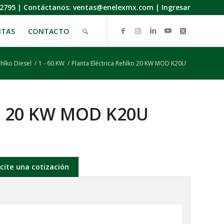
.2795
|
Contáctanos:
ventas@enelexmx.com
|
Ingresar
NTAS
CONTACTO
hlko Diesel
/
1 - 60 KW
/
Planta Eléctrica Rehlko 20 KW MOD K20U
ko 20 KW MOD K20U
icite una cotización