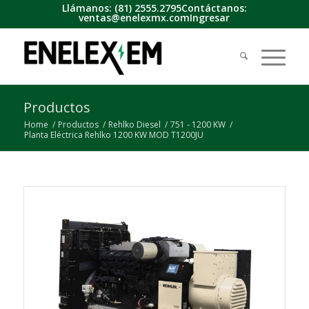
Llámanos:
(81) 2555.2795
Contáctanos:
ventas@enelexmx.com
Ingresar
Productos
Home
/
Productos
/
Rehlko Diesel
/
751 - 1200 KW
/
Planta Eléctrica Rehlko 1200 KW MOD T1200JU