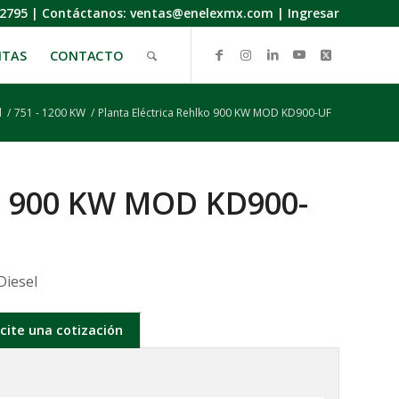
.2795
|
Contáctanos:
ventas@enelexmx.com
|
Ingresar
NTAS
CONTACTO
l
/
751 - 1200 KW
/
Planta Eléctrica Rehlko 900 KW MOD KD900-UF
ko 900 KW MOD KD900-
Diesel
icite una cotización