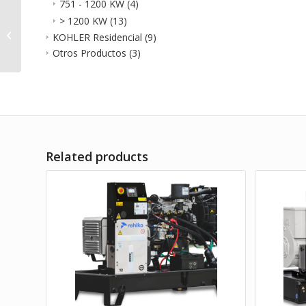
751 - 1200 KW
(4)
> 1200 KW
(13)
Planta Eléctrica Rehlko
KOHLER Residencial
(9)
20 KW MOD K20U
Otros Productos
(3)
Related products