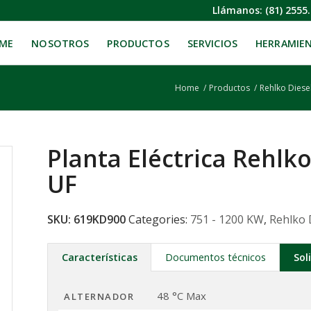
Llámanos:
(81) 2555
ME
NOSOTROS
PRODUCTOS
SERVICIOS
HERRAMIE
Home
/
Productos
/
Rehlko Diese
Planta Eléctrica Rehl
UF
SKU:
619KD900
Categories:
751 - 1200 KW
,
Rehlko 
Características
Documentos técnicos
Sol
48 °C Max
ALTERNADOR