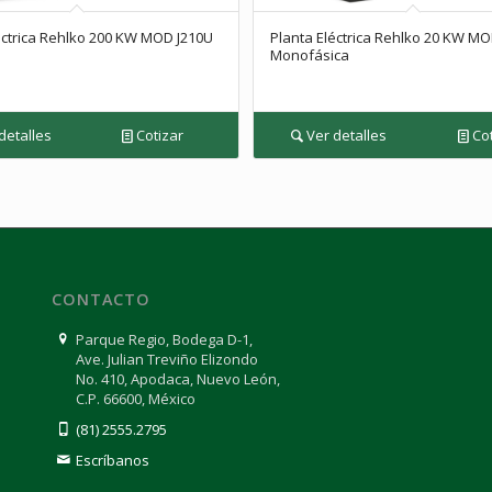
éctrica Rehlko 200 KW MOD J210U
Planta Eléctrica Rehlko 20 KW M
Monofásica
detalles
Cotizar
Ver detalles
Cot
CONTACTO
Parque Regio, Bodega D-1,
Ave. Julian Treviño Elizondo
No. 410, Apodaca, Nuevo León,
C.P. 66600, México
(81) 2555.2795
Escríbanos